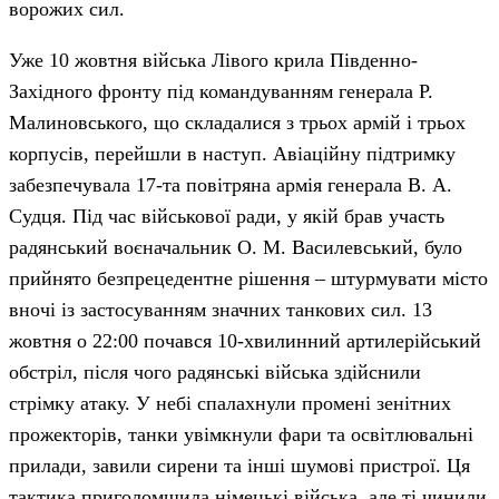
ворожих сил.
Уже 10 жовтня війська Лівого крила Південно-
Західного фронту під командуванням генерала Р.
Малиновського, що складалися з трьох армій і трьох
корпусів, перейшли в наступ. Авіаційну підтримку
забезпечувала 17-та повітряна армія генерала В. А.
Судця. Під час військової ради, у якій брав участь
радянський воєначальник О. М. Василевський, було
прийнято безпрецедентне рішення – штурмувати місто
вночі із застосуванням значних танкових сил. 13
жовтня о 22:00 почався 10-хвилинний артилерійський
обстріл, після чого радянські війська здійснили
стрімку атаку. У небі спалахнули промені зенітних
прожекторів, танки увімкнули фари та освітлювальні
прилади, завили сирени та інші шумові пристрої. Ця
тактика приголомшила німецькі війська, але ті чинили