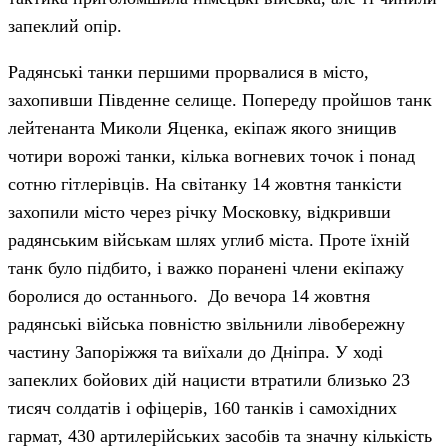
запеклий опір.
Радянські танки першими прорвалися в місто,
захопивши Південне селище. Попереду пройшов танк
лейтенанта Миколи Яценка, екіпаж якого знищив
чотири ворожі танки, кілька вогневих точок і понад
сотню гітлерівців. На світанку 14 жовтня танкісти
захопили місто через річку Московку, відкривши
радянським військам шлях углиб міста. Проте їхній
танк було підбито, і важко поранені члени екіпажу
боролися до останнього. До вечора 14 жовтня
радянські війська повністю звільнили лівобережну
частину Запоріжжя та виїхали до Дніпра. У ході
запеклих бойових дій нацисти втратили близько 23
тисяч солдатів і офіцерів, 160 танків і самохідних
гармат, 430 артилерійських засобів та значну кількість