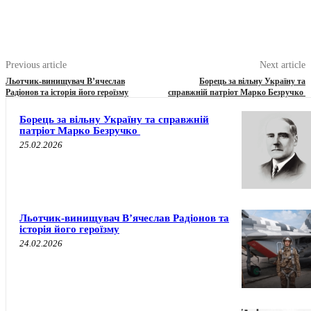
Previous article
Next article
Льотчик-винищувач В’ячеслав
Борець за вільну Україну та
Радіонов та історія його героїзму
справжній патріот Марко Безручко
Борець за вільну Україну та справжній
патріот Марко Безручко
25.02.2026
Льотчик-винищувач В’ячеслав Радіонов та
історія його героїзму
24.02.2026