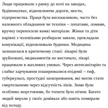
Люди працювали з ранку до ночі на заводах,
будівництвах, відновлюючи дороги, мости,
підприємства. Праця була виснажливою, часто без
належного обладнання чи техніки – лопатами, ломами,
вручну переносили важкі матеріали. Жінки та діти
нарівні з чоловіками розбирали завали, прокладали
комунікації, відновлювали будинки. Медицина
залишилася в критичному стані: лікарні були
зруйновані, медикаментів не вистачало, лікарі
працювали в жахливих умовах. Через антисанітарію та
слабке харчування поширювалися епідемії – тиф,
туберкульоз, простудні захворювання, які могли стати
смертельними через відсутність ліків. Зими були
особливо жорстокими, бо топити було нічим. Багато
людей мерзли у своїх домівках або навіть помирали
від холоду.