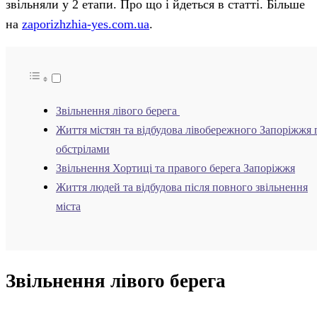
звільняли у 2 етапи. Про що і йдеться в статті. Більше
на
zaporizhzhia-yes.com.ua
.
Звільнення лівого берега
Життя містян та відбудова лівобережного Запоріжжя 
обстрілами
Звільнення Хортиці та правого берега Запоріжжя
Життя людей та відбудова після повного звільнення
міста
Звільнення лівого берега