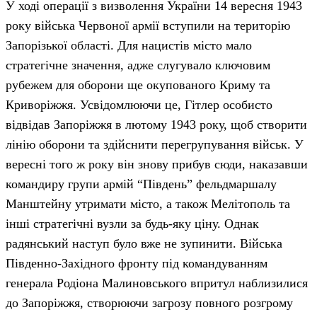
У ході операції з визволення України 14 вересня 1943
року війська Червоної армії вступили на територію
Запорізької області. Для нацистів місто мало
стратегічне значення, адже слугувало ключовим
рубежем для оборони ще окупованого Криму та
Криворіжжя. Усвідомлюючи це, Гітлер особисто
відвідав Запоріжжя в лютому 1943 року, щоб створити
лінію оборони та здійснити перегрупування військ. У
вересні того ж року він знову прибув сюди, наказавши
командиру групи армій “Південь” фельдмаршалу
Манштейну утримати місто, а також Мелітополь та
інші стратегічні вузли за будь-яку ціну. Однак
радянський наступ було вже не зупинити. Війська
Південно-Західного фронту під командуванням
генерала Родіона Малиновського впритул наблизилися
до Запоріжжя, створюючи загрозу повного розгрому