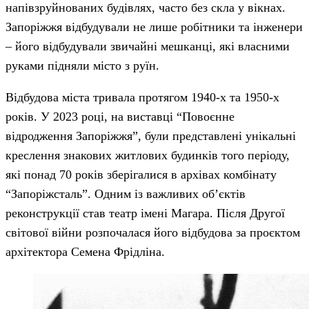
напівзруйнованих будівлях, часто без скла у вікнах.
Запоріжжя відбудували не лише робітники та інженери
– його відбудували звичайні мешканці, які власними
руками підняли місто з руїн.
Відбудова міста тривала протягом 1940-х та 1950-х
років. У 2023 році, на виставці “Повоєнне
відродження Запоріжжя”, були представлені унікальні
креслення знакових житлових будинків того періоду,
які понад 70 років зберігалися в архівах комбінату
“Запоріжсталь”. Одним із важливих об’єктів
реконструкції став театр імені Магара. Після Другої
світової війни розпочалася його відбудова за проєктом
архітектора Семена Фрідліна.