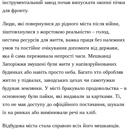
інструментальний завод почав випускати окопні пічки
для фронту.
Люди, які повернулися до рідного міста після війни,
зіштовхнулися з жорстокою реальністю – голод,
нестача ресурсів для життя, важка праця без належних
умов та постійне очікування допомоги від держави,
яка й сама переживала непрості часи. Мешканці
Запоріжжя змушені були жити у напівзруйнованих
будинках або навіть просто неба. Багато хто обробляв
житло у підвалах, заводських цехах чи самотужки
будував землянки. У місті бракувало продовольства – в
основному були пайки, які видавали за картками. Ті,
хто не мав доступу до офіційного постачання, шукали
їх на ринках або вимінювали речі на хліб.
Відбудова міста стала справою всіх його мешканців.