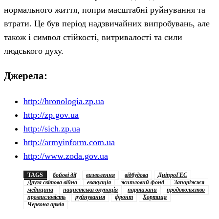
нормального життя, попри масштабні руйнування та
втрати. Це був період надзвичайних випробувань, але
також і символ стійкості, витривалості та сили
людського духу.
Джерела:
http://hronologia.zp.ua
http://zp.gov.ua
http://sich.zp.ua
http://armyinform.com.ua
http://www.zoda.gov.ua
TAGS
бойові дії
визволення
відбудова
ДніпроГЕС
Друга світова війна
евакуація
житловий фонд
Запоріжжя
медицина
нацистська окупація
партизани
продовольство
промисловість
руйнування
фронт
Хортиця
Червона армія