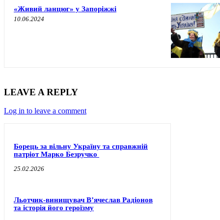
«Живий ланцюг» у Запоріжжі
10.06.2024
LEAVE A REPLY
Log in to leave a comment
Борець за вільну Україну та справжній
патріот Марко Безручко
25.02.2026
Льотчик-винищувач В’ячеслав Радіонов
та історія його героїзму