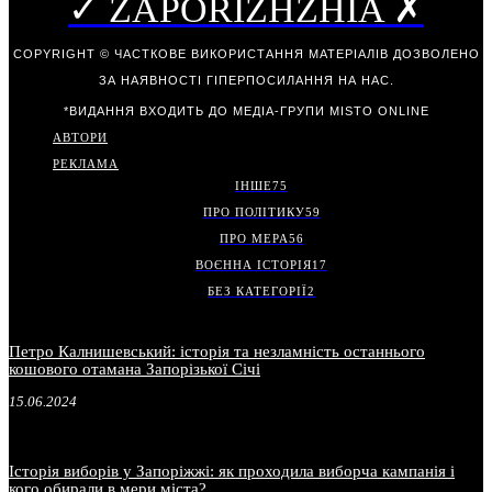
✓ ZAPORIZHZHIA ✗
COPYRIGHT © ЧАСТКОВЕ ВИКОРИСТАННЯ МАТЕРІАЛІВ ДОЗВОЛЕНО
ЗА НАЯВНОСТІ ГІПЕРПОСИЛАННЯ НА НАС.
*ВИДАННЯ ВХОДИТЬ ДО МЕДІА-ГРУПИ
MISTO ONLINE
АВТОРИ
РЕКЛАМА
ІНШЕ
75
ПРО ПОЛІТИКУ
59
ПРО МЕРА
56
ВОЄННА ІСТОРІЯ
17
БЕЗ КАТЕГОРІЇ
2
Петро Калнишевський: історія та незламність останнього
кошового отамана Запорізької Січі
15.06.2024
Історія виборів у Запоріжжі: як проходила виборча кампанія і
кого обирали в мери міста?