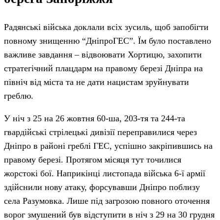
Радянські війська доклали всіх зусиль, щоб запобігти
повному знищенню “ДніпроГЕС”. Їм було поставлено
важливе завдання – відвоювати Хортицю, захопити
стратегічний плацдарм на правому березі Дніпра на
північ від міста та не дати нацистам зруйнувати
греблю.
У ніч з 25 на 26 жовтня 60-ша, 203-тя та 244-та
гвардійські стрілецькі дивізії переправилися через
Дніпро в районі греблі ГЕС, успішно закріпившись на
правому березі. Протягом місяця тут точилися
жорстокі бої. Наприкінці листопада війська 6-ї армії
здійснили нову атаку, форсувавши Дніпро поблизу
села Разумовка. Лише під загрозою повного оточення
ворог змушений був відступити в ніч з 29 на 30 грудня