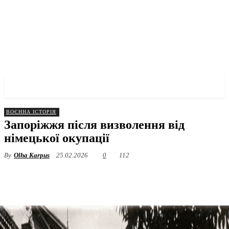
✓ ZAPORIZHZHIA ✗
ВОЄННА ІСТОРІЯ
Запоріжжя після визволення від
німецької окупації
By
Olha Karpus
25.02.2026
0
112