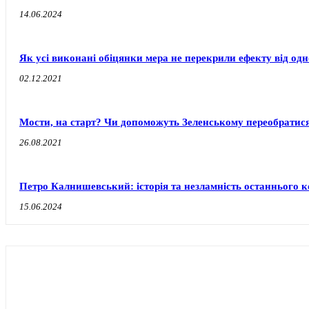
14.06.2024
Як усі виконані обіцянки мера не перекрили ефекту від одн
02.12.2021
Мости, на старт? Чи допоможуть Зеленському переобратися 
26.08.2021
Петро Калнишевський: історія та незламність останнього к
15.06.2024