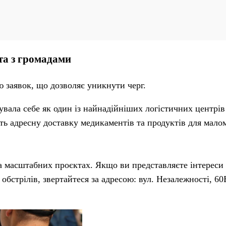
та з громадами
 заявок, що дозволяє уникнути черг.
вала себе як один із найнадійніших логістичних центрів
ть адресну доставку медикаментів та продуктів для мало
а масштабних проєктах. Якщо ви представляєте інтереси 
бстрілів, звертайтеся за адресою: вул. Незалежності, 60Б