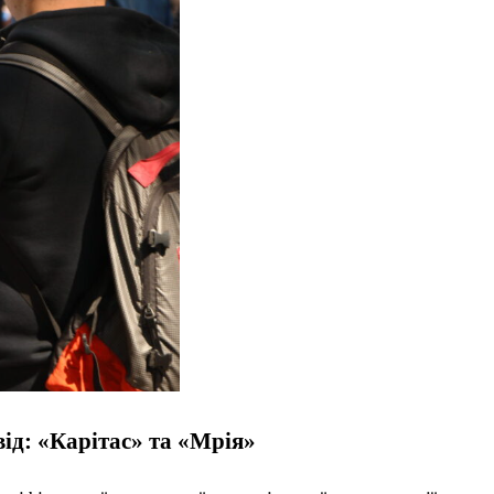
ід: «Карітас» та «Мрія»