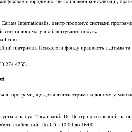
валіфікованої юридичної чи соціальної консультації, пра
Caritas Internationalis, центр пропонує системні програм
ігієни та допомогу в облаштуванні побуту.
ail.com
.
мейній підтримці. Психологи фонду працюють з дітьми та
68 274 4755.
чі
льові програми, що дозволяють отримати допомогу макси
зується на вул. Таганській, 16. Центр орієнтований на пе
роботи стабільний: Пн-Сб з 10:00 до 16:00.