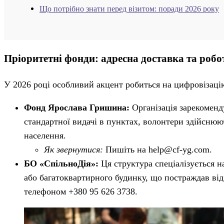
Що потрібно знати перед візитом: поради 2026 року
Пріоритетні фонди: адресна доставка та робо
У 2026 році особливий акцент робиться на цифровізацію
Фонд Ярослава Гришина:
Організація зарекоменду
стандартної видачі в пунктах, волонтери здійснюю
населення.
Як звернутися:
Пишіть на
help@cf-yg.com
.
БО «СпільноДія»:
Ця структура спеціалізується н
або багатоквартирного будинку, що постраждав від о
телефоном +380 95 626 3738.