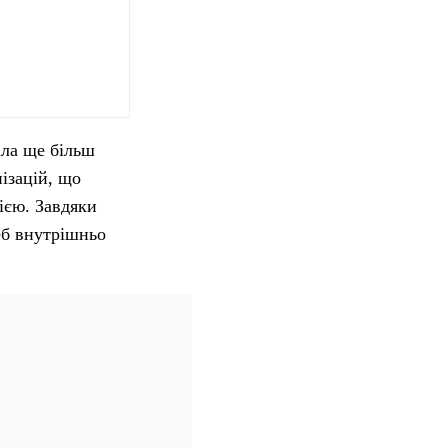
ала ще більш
ізацій, що
ією. Завдяки
еб внутрішньо