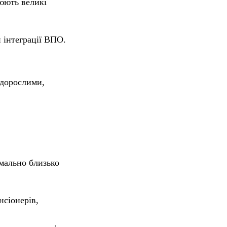
цюють великі
и інтеграції ВПО.
 дорослими,
мально близько
нсіонерів,