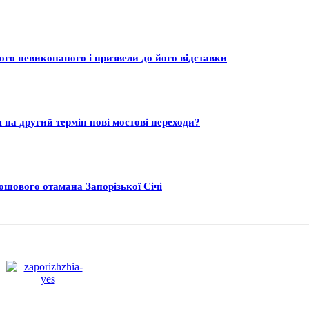
ого невиконаного і призвели до його відставки
на другий термін нові мостові переходи?
ошового отамана Запорізької Січі