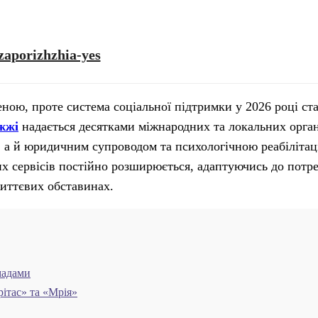
zaporizhzhia-yes
ною, проте система соціальної підтримки у 2026 році ст
жжі
надається десятками міжнародних та локальних орган
 а й юридичним супроводом та психологічною реабілітац
их сервісів постійно розширюється, адаптуючись до потр
иттєвих обставинах.
мадами
ітас» та «Мрія»