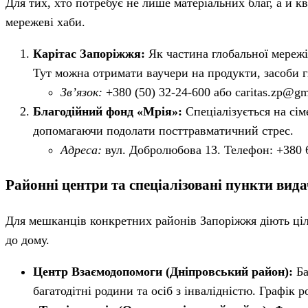
Для тих, хто потребує не лише матеріальних благ, а й к
мережеві хаби.
Карітас Запоріжжя:
Як частина глобальної мережі 
Тут можна отримати ваучери на продукти, засоби г
Зв’язок:
+380 (50) 32-24-600 або
caritas.zp@gm
Благодійний фонд «Мрія»:
Спеціалізується на сі
допомагаючи подолати посттравматичний стрес.
Адреса:
вул. Добролюбова 13. Телефон: +380 
Районні центри та спеціалізовані пункти вида
Для мешканців конкретних районів Запоріжжя діють ці
до дому.
Центр Взаємодопомоги (Дніпровський район):
Ба
багатодітні родини та осіб з інвалідністю. Графік 