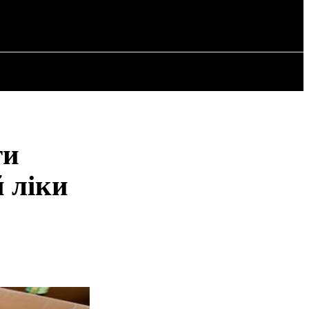
РІЯ
СТАТТІ
ти
 ліки