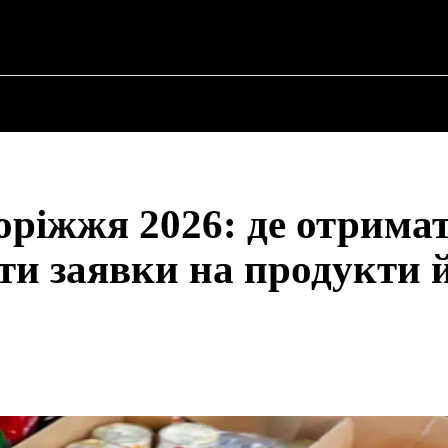
HIA ✗
ПРО ПОЛІТИКУ
ПРО МЕРА
ВОЄННА ІСТО
оріжжя 2026: де отрима
ти заявки на продукти й
Share