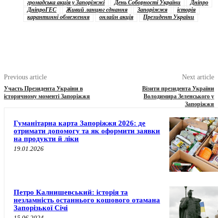
громадська акція у Запоріжжі
День Соборності України
Дніпро
ДніпроГЕС
Живий ланцюг єднання
Запоріжжя
історія
карантинні обмеження
онлайн акція
Президент України
Previous article
Next article
Участь Президента України в
Візити президента України
історичному моменті Запоріжжя
Володимира Зеленського у
Запоріжжя
Гуманітарна карта Запоріжжя 2026: де
отримати допомогу та як оформити заявки
на продукти й ліки
19.01.2026
Петро Калнишевський: історія та
незламність останнього кошового отамана
Запорізької Січі
15.06.2024