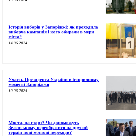
Історія виборів у Запоріжжі: як проходила
виборча кампанія і кого обирали в мери
міста?
14.06.2024
Участь Президента України в історичному
моменті Запоріжжя
10.06.2024
Мости, на старт? Чи допоможуть
Зеленському переобратися на другий
термін нові мостові переходи?