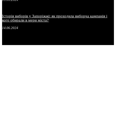
Історія виборів у Запоріжжі: як проходила виборча кампанія і
кого обирали в мери міста?
14.06.2024
.
.
.