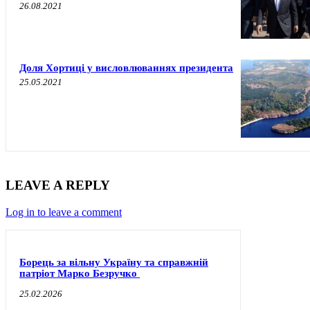
26.08.2021
Доля Хортиці у висловлюваннях президента
25.05.2021
LEAVE A REPLY
Log in to leave a comment
Борець за вільну Україну та справжній
патріот Марко Безручко
25.02.2026