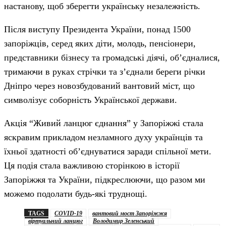
настанову, щоб зберегти українську незалежність.
Після виступу Президента України, понад 1500
запоріжців, серед яких діти, молодь, пенсіонери,
представники бізнесу та громадські діячі, об’єдналися,
тримаючи в руках стрічки та з’єднали береги річки
Дніпро через новозбудований вантовий міст, що
символізує соборність Української держави.
Акція “Живий ланцюг єднання” у Запоріжжі стала
яскравим прикладом незламного духу українців та
їхньої здатності об’єднуватися заради спільної мети.
Ця подія стала важливою сторінкою в історії
Запоріжжя та України, підкреслюючи, що разом ми
можемо подолати будь-які труднощі.
TAGS
COVID-19
вантовий мост Запоріжжя
віртуальний ланцюг
Володимир Зеленський