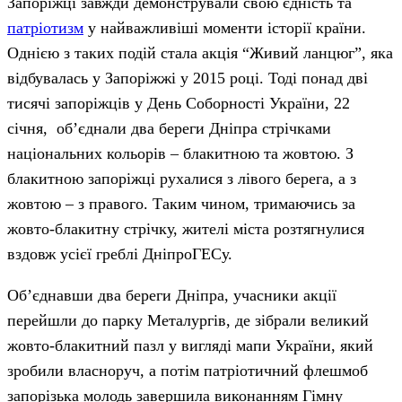
Запоріжці завжди демонстрували свою єдність та
патріотизм
у найважливіші моменти історії країни.
Однією з таких подій стала акція “Живий ланцюг”, яка
відбувалась у Запоріжжі у 2015 році. Тоді понад дві
тисячі запоріжців у День Соборності України, 22
січня, об’єднали два береги Дніпра стрічками
національних кольорів – блакитною та жовтою. З
блакитною запоріжці рухалися з лівого берега, а з
жовтою – з правого. Таким чином, тримаючись за
жовто-блакитну стрічку, жителі міста розтягнулися
вздовж усієї греблі ДніпроГЕСу.
Об’єднавши два береги Дніпра, учасники акції
перейшли до парку Металургів, де зібрали великий
жовто-блакитний пазл у вигляді мапи України, який
зробили власноруч, а потім патріотичний флешмоб
запорізька молодь завершила виконанням Гімну