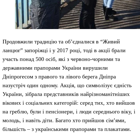
Продовжили традицію та об’єдналися в “Живий
ланцюг” запоріжці і у 2017 році, тоді в акції брали
участь понад 500 осіб, які з червоно-чорними та
державними прапорами України вирушили
Дніпрогесом з правого та лівого берега Дніпра
назустріч один одному. Акція, що символізує єдність
України, зібрала представників найрізноманітніших
вікових і соціальних категорій: серед тих, хто вийшов
на греблю, були і пенсіонери, і люди середнього віку, і
молодь, і навіть діти. Багато хто прийшов сім’ями,
більшість – з українськими прапорами та плакатами.