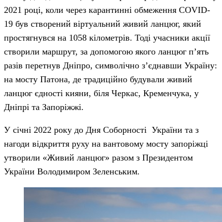
2021 році, коли через карантинні обмеження COVID-
19 був створений віртуальний живий ланцюг, який
простягнувся на 1058 кілометрів. Тоді учасники акції
створили маршрут, за допомогою якого ланцюг п’ять
разів перетнув Дніпро, символічно з’єднавши Україну:
на мосту Патона, де традиційно будували живий
ланцюг єдності кияни, біля Черкас, Кременчука, у
Дніпрі та Запоріжжі.
У січні 2022 року до Дня Соборності України та з
нагоди відкриття руху на вантовому мосту запоріжці
утворили «Живий ланцюг» разом з Президентом
України Володимиром Зеленським.