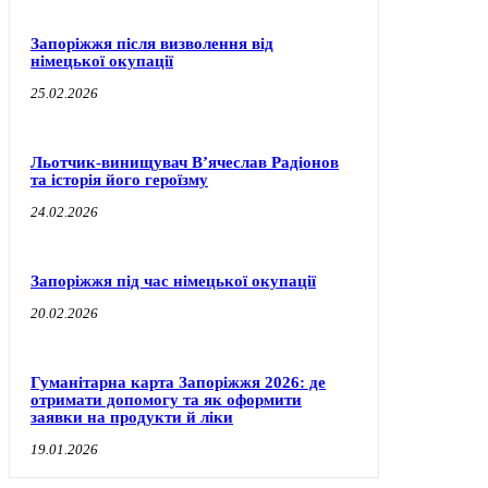
Запоріжжя після визволення від
німецької окупації
25.02.2026
Льотчик-винищувач В’ячеслав Радіонов
та історія його героїзму
24.02.2026
Запоріжжя під час німецької окупації
20.02.2026
Гуманітарна карта Запоріжжя 2026: де
отримати допомогу та як оформити
заявки на продукти й ліки
19.01.2026