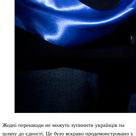
Жодні перешкоди не можуть зупинити українців на
шляху до єдності. Це було яскраво продемонстровано у