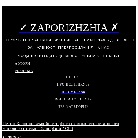
✓ ZAPORIZHZHIA ✗
COPYRIGHT © ЧАСТКОВЕ ВИКОРИСТАННЯ МАТЕРІАЛІВ ДОЗВОЛЕНО
ЗА НАЯВНОСТІ ГІПЕРПОСИЛАННЯ НА НАС.
*ВИДАННЯ ВХОДИТЬ ДО МЕДІА-ГРУПИ
MISTO ONLINE
АВТОРИ
РЕКЛАМА
ІНШЕ
75
ПРО ПОЛІТИКУ
59
ПРО МЕРА
56
ВОЄННА ІСТОРІЯ
17
БЕЗ КАТЕГОРІЇ
2
Петро Калнишевський: історія та незламність останнього
кошового отамана Запорізької Січі
15.06.2024