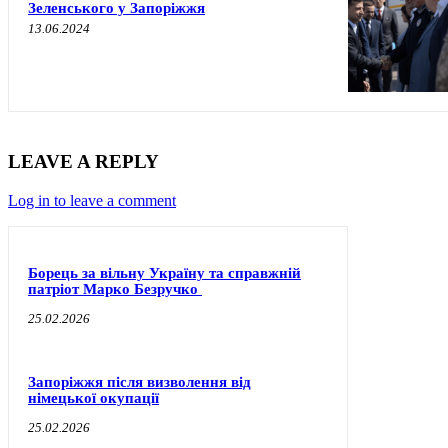
Зеленського у Запоріжжя
13.06.2024
LEAVE A REPLY
Log in to leave a comment
Борець за вільну Україну та справжній
патріот Марко Безручко
25.02.2026
Запоріжжя після визволення від
німецької окупації
25.02.2026