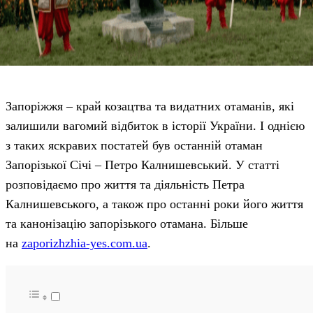
Запоріжжя – край козацтва та видатних отаманів, які
залишили вагомий відбиток в історії України. І однією
з таких яскравих постатей був останній отаман
Запорізької Січі – Петро Калнишевський. У статті
розповідаємо про життя та діяльність Петра
Калнишевського, а також про останні роки його життя
та канонізацію запорізького отамана.
Більше
на
zaporizhzhia-yes.com.ua
.