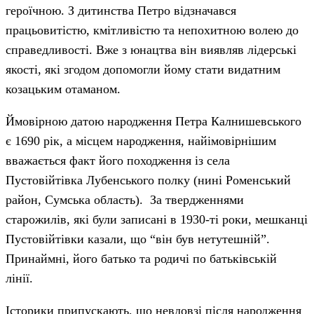
героїчною. З дитинства Петро відзначався
працьовитістю, кмітливістю та непохитною волею до
справедливості. Вже з юнацтва він виявляв лідерські
якості, які згодом допомогли йому стати видатним
козацьким отаманом.
Ймовірною датою народження Петра Калнишевського
є 1690 рік, а місцем народження, найімовірнішим
вважається факт його походження із села
Пустовійтівка Лубенського полку (нині Роменський
район, Сумська область). За твердженнями
старожилів, які були записані в 1930-ті роки, мешканці
Пустовійтівки казали, що “він був нетутешній”.
Принаймні, його батько та родичі по батьківській
лінії.
Історики припускають, що невдовзі після народження