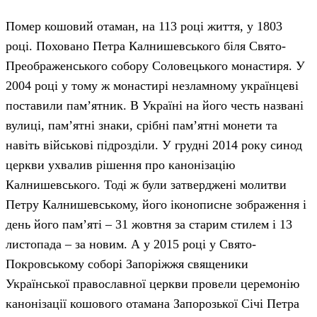
Помер кошовий отаман, на 113 році життя, у 1803
році. Поховано Петра Калнишевського біля Свято-
Преображенського собору Соловецького монастиря. У
2004 році у тому ж монастирі незламному українцеві
поставили пам’ятник. В Україні на його честь названі
вулиці, пам’ятні знаки, срібні пам’ятні монети та
навіть військові підрозділи. У грудні 2014 року синод
церкви ухвалив рішення про канонізацію
Калнишевського. Тоді ж були затверджені молитви
Петру Калнишевському, його іконописне зображення і
день його пам’яті – 31 жовтня за старим стилем і 13
листопада – за новим. А у 2015 році у Свято-
Покровському соборі Запоріжжя священики
Української православної церкви провели церемонію
канонізації кошового отамана Запорозької Січі Петра