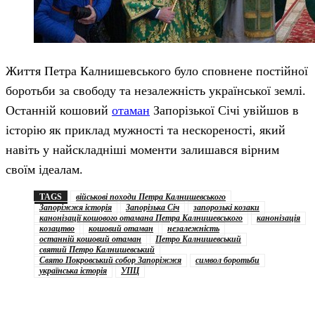
Життя Петра Калнишевського було сповнене постійної
боротьби за свободу та незалежність української землі.
Останній кошовий
отаман
Запорізької Січі увійшов в
історію як приклад мужності та нескореності, який
навіть у найскладніші моменти залишався вірним
своїм ідеалам.
TAGS
військові походи Петра Калнишевського
Запоріжжя історія
Запорізька Січ
запорозькі козаки
канонізації кошового отамана Петра Калнишевського
канонізація
козацтво
кошовий отаман
незалежність
останній кошовий отаман
Петро Калнишевський
святий Петро Калнишевський
Свято Покровський собор Запоріжжя
символ боротьби
українська історія
УПЦ