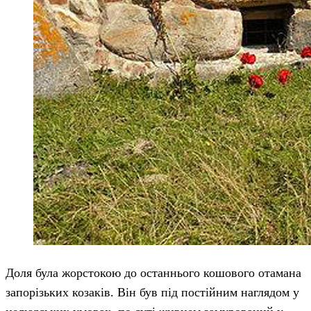
Доля була жорстокою до останнього кошового отамана
запорізьких козаків. Він був під постійним наглядом у