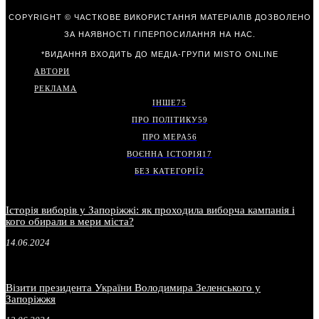
COPYRIGHT © ЧАСТКОВЕ ВИКОРИСТАННЯ МАТЕРІАЛІВ ДОЗВОЛЕНО
ЗА НАЯВНОСТІ ГІПЕРПОСИЛАННЯ НА НАС.
*ВИДАННЯ ВХОДИТЬ ДО МЕДІА-ГРУПИ
MISTO ONLINE
АВТОРИ
РЕКЛАМА
ІНШЕ
75
ПРО ПОЛІТИКУ
59
ПРО МЕРА
56
ВОЄННА ІСТОРІЯ
17
БЕЗ КАТЕГОРІЇ
2
Історія виборів у Запоріжжі: як проходила виборча кампанія і
кого обирали в мери міста?
14.06.2024
Візити президента України Володимира Зеленського у
Запоріжжя