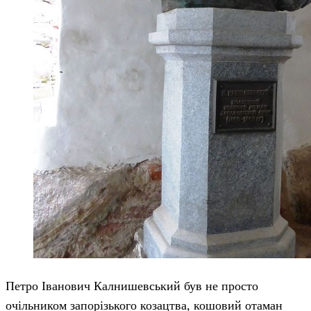
Петро Іванович Калнишевський був не просто
очільником запорізького козацтва, кошовий отаман