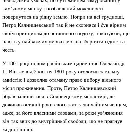
нелюдських умовах, по суті живцем замурований у
кам’яному мішку і позбавлений можливості
повернутися на рідну землю. Попри на всі труднощі,
Петро Калнишевський так й не скорився і був вірним
своїм принципам до останнього подиху, показуючи, що
навіть у найважчих умовах можна зберігати гідність і
честь.
У 1801 році новим російським царем стає Олександр
II. Він же від 2 квітня 1801 року оголосив загальну
амністію і дозволив отаману право вибору вільного
місця проживання. Проте, Петро Калнишевський
обрав залишитися в Соловецькому монастирі, де
доживав останні роки свого життя звичайним ченцем,
адже, за його власними словами, за роки ув’язнення
він так звик до внутрішньої свободи, що не прагнув
жодної іншої.