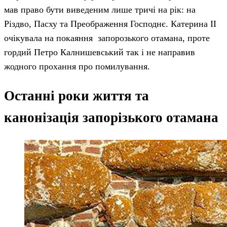
мав право бути виведеним лише тричі на рік: на
Різдво, Пасху та Преображення Господнє. Катерина II
очікувала на покаяння запорозького отамана, проте
гордий Петро Калнишевський так і не направив
жодного прохання про помилування.
Останні роки життя та
канонізація запорізького отамана