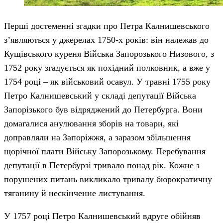
Перші достеменні згадки про Петра Калнишевського
з’являються у джерелах 1750-х років: він належав до
Кущівського куреня Війська Запорозького Низового, з
1752 року згадується як похідний полковник, а вже у
1754 році – як військовий осавул. У травні 1755 року
Петро Калнишевський у складі депутації Війська
Запорізького був відряджений до Петербурга. Вони
домагалися анулювання зборів на товари, які
доправляли на Запоріжжя, а заразом збільшення
щорічної плати Війську Запорозькому. Перебування
депутації в Петербурзі тривало понад рік. Кожне з
порушених питань викликало тривалу бюрократичну
тяганину й нескінченне листування.
У 1757 році Петро Калнишевський вдруге обійняв