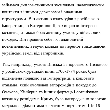
займався дипломатичними зусиллями, налагоджуючи
контакти з іншими державами і владними
структурами. Він активно взаємодіяв з російською
імператрицею Катериною II, захищаючи інтереси
козацтва, а також брав активну участь у військових
походах. Він проявив себе як талановитий
воєначальник, ведучи козаків до перемог і захищаючи
українські землі від загарбників.
Так, наприклад, участь Війська Запорозького Низового
у російсько-турецькій війні 1768-1774 роках була
відзначена подякою від імператриці, а кошового
отамана, який очолював запорожців в походах до
Очакова, Кінбурна та інших фортець і організував
козацьку розвідку в Криму, було нагороджено золотою
медаллю з діамантами з власним портретом. Ще 16