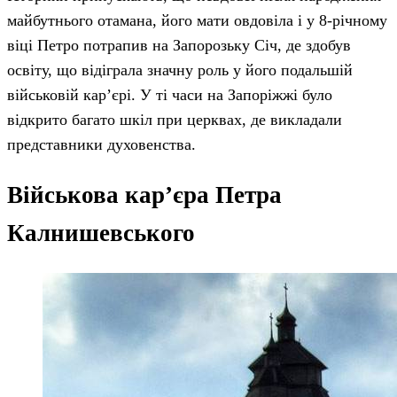
майбутнього отамана, його мати овдовіла і у 8-річному
віці Петро потрапив на Запорозьку Січ, де здобув
освіту, що відіграла значну роль у його подальшій
військовій кар’єрі. У ті часи на Запоріжжі було
відкрито багато шкіл при церквах, де викладали
представники духовенства.
Військова кар’єра Петра
Калнишевського