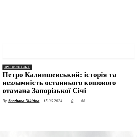
✓ ZAPORIZHZHIA ✗
ПРО ПОЛІТИКУ
Петро Калнишевський: історія та
незламність останнього кошового
отамана Запорізької Січі
By
Snezhana Nikitina
15.06.2024
0
88