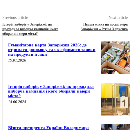
Previous article
Next article
Історія виборів у Запоріжжі: як
Перша жінка на посаді мера
проходила виборча кампанія і кого
Запоріжжя – Регіна Харченко
обирали в мери міста?
Гуманітарна карта Запоріжжя 2026: де
отримати допомогу та як оформити заявки
на продукти й ліки
19.01.2026
Історія виборів у Запоріжжі: як проходила
виборча кампанія і кого обирали в мери
міста?
14.06.2024
Візити президента України Володимира