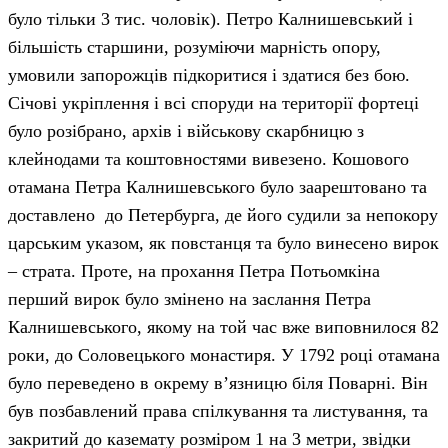
було тільки 3 тис. чоловік). Петро Калнишевський і
більшість старшини, розуміючи марність опору,
умовили запорожців підкоритися і здатися без бою.
Січові укріплення і всі споруди на території фортеці
було розібрано, архів і військову скарбницю з
клейнодами та коштовностями вивезено. Кошового
отамана Петра Калнишевського було заарештовано та
доставлено до Петербурга, де його судили за непокору
царським указом, як повстанця та було винесено вирок
– страта. Проте, на прохання Петра Потьомкіна
перший вирок було змінено на заслання Петра
Калнишевського, якому на той час вже виповнилося 82
роки, до Соловецького монастиря. У 1792 році отамана
було переведено в окрему в’язницю біля Поварні. Він
був позбавлений права спілкування та листування, та
закритий до каземату розміром 1 на 3 метри, звідки