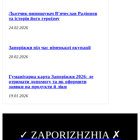
Льотчик-винищувач В’ячеслав Радіонов
та історія його героїзму
24.02.2026
Запоріжжя під час німецької окупації
20.02.2026
Гуманітарна карта Запоріжжя 2026: де
отримати допомогу та як оформити
заявки на продукти й ліки
19.01.2026
✓ ZAPORIZHZHIA ✗