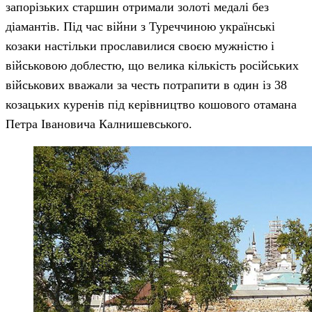
запорізьких старшин отримали золоті медалі без
діамантів. Під час війни з Туреччиною українські
козаки настільки прославилися своєю мужністю і
військовою доблестю, що велика кількість російських
військових вважали за честь потрапити в один із 38
козацьких куренів під керівництво кошового отамана
Петра Івановича Калнишевського.