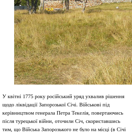
У квітні 1775 року російський уряд ухвалив рішення
щодо ліквідації Запорозької Січі. Військові під
керівництвом генерала Петра Текелія, повертаючись
після турецької війни, оточили Січ, скориставшись
тим, що Війська Запорозького не було на місці (в Січі