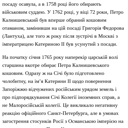
посаду осавула, а в 1758 році його обирають
військовим суддею. У 1762 році, у віці 72 роки, Петро
Калнишевський був вперше обраний кошовим
отаманом, замінивши на цій посаді Григорія Федорова
(Лантуха), але того ж року після зустрічі в Москві з
імператрицею Катериною II був усунутий з посади.
На початку січня 1765 року наперекір царській волі
старшина вкотре обирає Петра Калнишевського
кошовим. Одразу ж на Січі було підготовлено
чолобитну, на ім’я Катерини II щодо повернення
Запоріжжю відчужених російським урядом земель і
про підпорядкування Січі Колегії іноземних справ, а
не Малоросійській колегії. Це викликало негативну
реакцію офіційного Санкт-Петербурга, але в умовах
загострення стосунків Росії з Османською імперією на