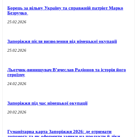
Борець за вільну Україну та справжній патріот Марко
Безручко
25.02.2026
Запоріжжя після визволення від німецької окупації
25.02.2026
Льотчик-винищувач В’ячеслав Радіонов та історія його
героїзму
24.02.2026
Запоріжжя під час німецької окупації
20.02.2026
Гуманітарна карта Запоріжжя 2026: де отримати
допомогу та як оформити заявки на продукти й ліки