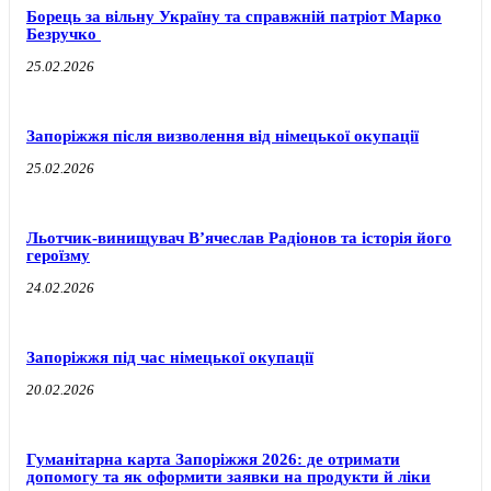
Борець за вільну Україну та справжній патріот Марко
Безручко
25.02.2026
Запоріжжя після визволення від німецької окупації
25.02.2026
Льотчик-винищувач В’ячеслав Радіонов та історія його
героїзму
24.02.2026
Запоріжжя під час німецької окупації
20.02.2026
Гуманітарна карта Запоріжжя 2026: де отримати
допомогу та як оформити заявки на продукти й ліки