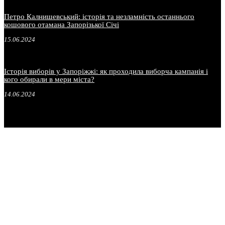
Петро Калнишевський: історія та незламність останнього
кошового отамана Запорізької Січі
15.06.2024
Історія виборів у Запоріжжі: як проходила виборча кампанія і
кого обирали в мери міста?
14.06.2024
.
.
.