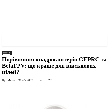
✓ ZAPORIZHZHIA ✗
ІНШЕ
Порівняння квадрокоптерів GEPRC та
BetaFPV: що краще для військових
цілей?
By
admin
31.05.2024
0
22