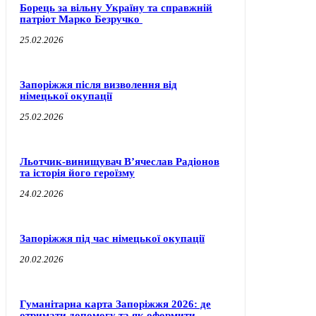
Борець за вільну Україну та справжній
патріот Марко Безручко
25.02.2026
Запоріжжя після визволення від
німецької окупації
25.02.2026
Льотчик-винищувач В’ячеслав Радіонов
та історія його героїзму
24.02.2026
Запоріжжя під час німецької окупації
20.02.2026
Гуманітарна карта Запоріжжя 2026: де
отримати допомогу та як оформити