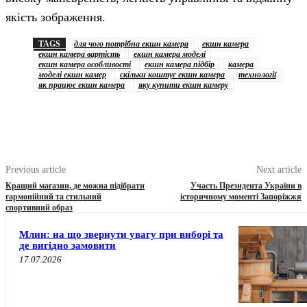
якість зображення.
TAGS
для чого потрібна екшн камера
екшн камера
екшн камера вартість
екшн камера моделі
екшн камера особливості
екшн камера підбір
камера
моделі екшн камер
скільки коштує екшн камера
технології
як працює екшн камера
яку купити екшн камеру
Previous article
Next article
Кращий магазин, де можна підібрати
Участь Президента України в
гармонійний та стильний
історичному моменті Запоріжжя
спортивний образ
Млин: на що звернути увагу при виборі та
де вигідно замовити
17.07.2026