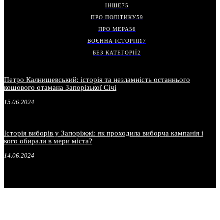
ІНШЕ
75
ПРО ПОЛІТИКУ
59
ПРО МЕРА
56
ВОЄННА ІСТОРІЯ
17
БЕЗ КАТЕГОРІЇ
2
Петро Калнишевський: історія та незламність останнього
кошового отамана Запорізької Січі
15.06.2024
Історія виборів у Запоріжжі: як проходила виборча кампанія і
кого обирали в мери міста?
14.06.2024
.
.
.