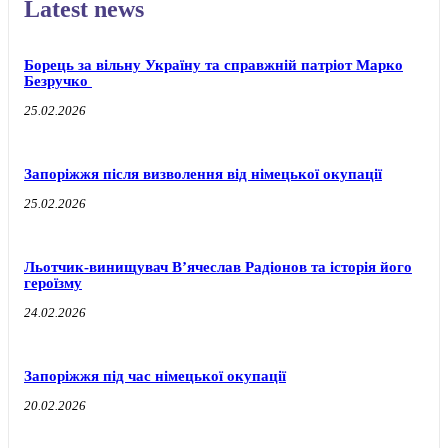
Latest news
Борець за вільну Україну та справжній патріот Марко
Безручко
25.02.2026
Запоріжжя після визволення від німецької окупації
25.02.2026
Льотчик-винищувач В’ячеслав Радіонов та історія його
героїзму
24.02.2026
Запоріжжя під час німецької окупації
20.02.2026