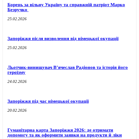
Борець за вільну Україну та справжній патріот Марко
Безручко
25.02.2026
Запоріжжя після визволення від німецької окупації
25.02.2026
Льотчик-винищувач В’ячеслав Радіонов та історія його
героїзму
24.02.2026
Запоріжжя під час німецької окупації
20.02.2026
Гуманітарна карта Запоріжжя 2026: де отримати
допомогу та як оформити заявки на продукти й ліки