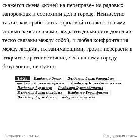
скажется смена «коней на переправе» на рядовых
запорожцах и состоянии дел в городе. Неизвестно
также, как сработается городской голова с новыми
своими заместителями, ведь эти должности довольно
тесно связаны между собой, и любая конфронтация
между людьми, их занимающими, грозит перерасти в
открытое противостояние, чего нашему городу,
безусловно, не нужно.
TAGS
Владимир Буряк
Владимир Буряк биография
владимир буряк в запорожье
Владимир Буряк достижения
Владимир Буряк мэр
Владимир Буряк обещания
Владимир Буряк скандалы
Владимир Буряк факты
Владимир Буряк фото
выборы в запорожье
Предыдущая статья
Следующая статья