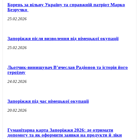
Борець за вільну Україну та справжній патріот Марко
Безручко
25.02.2026
Запоріжжя після визволення від німецької окупації
25.02.2026
Льотчик-винищувач В’ячеслав Радіонов та історія його
героїзму
24.02.2026
Запоріжжя під час німецької окупації
20.02.2026
Гуманітарна карта Запоріжжя 2026: де отримати
допомогу та як оформити заявки на продукти й ліки