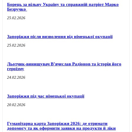
Борець за вільну Україну та справжній патріот Марко
Безручко
25.02.2026
Запоріжжя після визволення від німецької окупації
25.02.2026
Льотчик-винищувач В’ячеслав Радіонов та історія його
героїзму
24.02.2026
Запоріжжя під час німецької окупації
20.02.2026
Гуманітарна карта Запоріжжя 2026: де отримати
допомогу та як оформити заявки на продукти й ліки