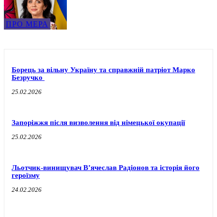
ПРО МЕРА
Борець за вільну Україну та справжній патріот Марко
Безручко
25.02.2026
Запоріжжя після визволення від німецької окупації
25.02.2026
Льотчик-винищувач В’ячеслав Радіонов та історія його
героїзму
24.02.2026