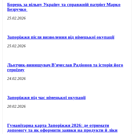
Борець за вільну Україну та справжній патріот Марко
Безручко
25.02.2026
Запоріжжя після визволення від німецької окупації
25.02.2026
Льотчик-винищувач В’ячеслав Радіонов та історія його
героїзму
24.02.2026
Запоріжжя під час німецької окупації
20.02.2026
Гуманітарна карта Запоріжжя 2026: де отримати
допомогу та як оформити заявки на продукти й ліки