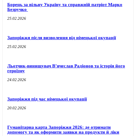
Борець за вільну Україну та справжній патріот Марко
Безручко
25.02.2026
Запоріжжя після визволення від німецької окупації
25.02.2026
Льотчик-винищувач В’ячеслав Радіонов та історія його
героїзму
24.02.2026
Запоріжжя під час німецької окупації
20.02.2026
Гуманітарна карта Запоріжжя 2026: де отримати
допомогу та як оформити заявки на продукти й ліки