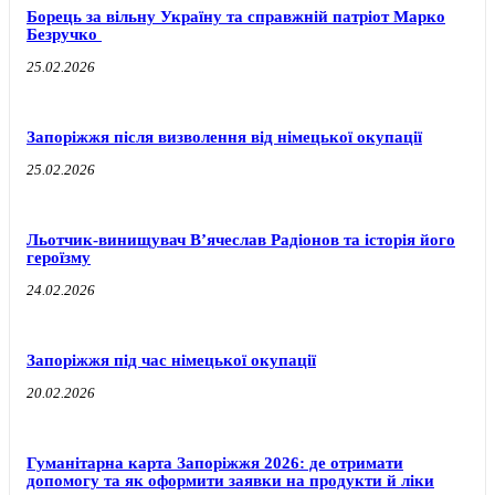
Борець за вільну Україну та справжній патріот Марко
Безручко
25.02.2026
Запоріжжя після визволення від німецької окупації
25.02.2026
Льотчик-винищувач В’ячеслав Радіонов та історія його
героїзму
24.02.2026
Запоріжжя під час німецької окупації
20.02.2026
Гуманітарна карта Запоріжжя 2026: де отримати
допомогу та як оформити заявки на продукти й ліки