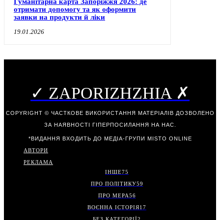
Гуманітарна карта Запоріжжя 2026: де
отримати допомогу та як оформити
заявки на продукти й ліки
19.01.2026
✓ ZAPORIZHZHIA ✗
COPYRIGHT © ЧАСТКОВЕ ВИКОРИСТАННЯ МАТЕРІАЛІВ ДОЗВОЛЕНО
ЗА НАЯВНОСТІ ГІПЕРПОСИЛАННЯ НА НАС.
*ВИДАННЯ ВХОДИТЬ ДО МЕДІА-ГРУПИ
MISTO ONLINE
АВТОРИ
РЕКЛАМА
ІНШЕ
75
ПРО ПОЛІТИКУ
59
ПРО МЕРА
56
ВОЄННА ІСТОРІЯ
17
БЕЗ КАТЕГОРІЇ
2