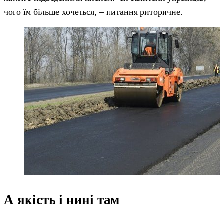
чого їм більше хочеться, – питання риторичне.
А якість і нині там