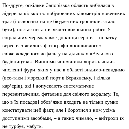
По-друге, оскільки Запорізька область вибилася в
лідери за кількістю побудованих кілометрів новеньких
трас (і освоєних на це бюджетних грошиків, стало
бути), постає питання якості виконаних робіт. У
соціальних мережах вже до кінця серпня – початку
вересня з’явилися фотографії «попливлого»
свіжевкладеного асфальту на ділянках «Великого
будівництва». Винними чиновники «призначили»
численні фури, яких у нас в області видимо-невидимо
(все-таки і морський порт в Бердянську, і кілька
кар’єрів), які і допускають систематичне
перевантаження, фатальне для свіжого асфальту. Те,
що в їх посадові обов’язки входить не тільки сумно
констатувати цей факт, але і боротися з ним усіма
доступними засобами, – а таких чимало, – анітрохи їх
не турбує, мабуть.