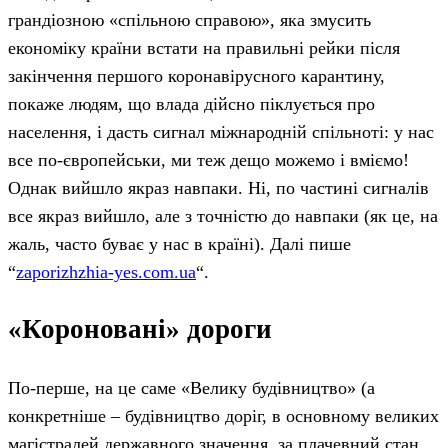
грандіозною «спільною справою», яка змусить
економіку країни встати на правильні рейки після
закінчення першого коронавірусного карантину,
покаже людям, що влада дійсно піклується про
населення, і дасть сигнал міжнародній спільноті: у нас
все по-європейськи, ми теж дещо можемо і вміємо!
Однак вийшло якраз навпаки. Ні, по частині сигналів
все якраз вийшло, але з точністю до навпаки (як це, на
жаль, часто буває у нас в країні). Далі пише
“
zaporizhzhia-yes.com.ua
“.
«Короновані» дороги
По-перше, на це саме «Велику будівництво» (а
конкретніше – будівництво доріг, в основному великих
магістралей державного значення, за плачевний стан