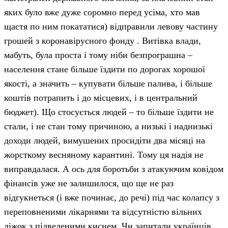
яких було вже дуже соромно перед усіма, хто мав
щастя по ним покататися) відправили левову частину
грошей з коронавірусного фонду . Витівка влади,
мабуть, була проста і тому ніби безпрограшна –
населення стане більше їздити по дорогах хорошої
якості, а значить – купувати більше палива, і більше
коштів потрапить і до місцевих, і в центральний
бюджет). Що стосується людей – то більше їздити не
стали, і не стан тому причиною, а низькі і наднизькі
доходи людей, вимушених просидіти два місяці на
жорсткому весняному карантині. Тому ця надія не
виправдалася. А ось для боротьби з атакуючим ковідом
фінансів уже не залишилося, що ще не раз
відгукнеться (і вже починає, до речі) під час колапсу з
переповненими лікарнями та відсутністю вільних
ліжок з підведеними киснем. Чи запитали українців,