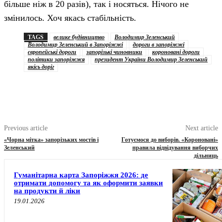
більше ніж в 20 разів), так і носяться. Нічого не
змінилось. Хоч якась стабільність.
TAGS
велике будівництво
Володимир Зеленський
Володимир Зеленський в Запоріжжі
дороги в запоріжжі
європейські дороги
запорізькі чиновники
короновані дороги
політики запоріжжя
президент України Володимир Зеленський
якісь доріг
Previous article
Next article
«Чорна мітка» запорізьких мостів і
Готуємося до виборів. «Короновані»
Зеленський
правила відвідування виборчих
дільниць
Гуманітарна карта Запоріжжя 2026: де
отримати допомогу та як оформити заявки
на продукти й ліки
19.01.2026