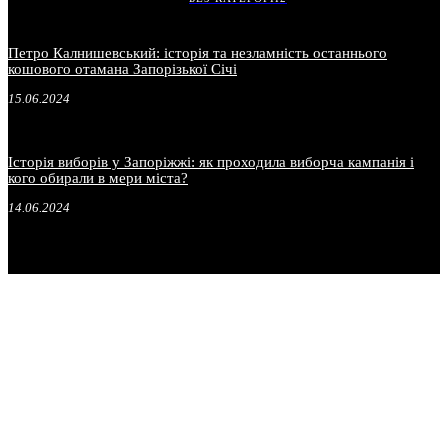
Петро Калнишевський: історія та незламність останнього
кошового отамана Запорізької Січі
15.06.2024
Історія виборів у Запоріжжі: як проходила виборча кампанія і
кого обирали в мери міста?
14.06.2024
.
.
.