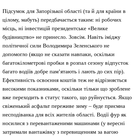
Підсумок для Запорізької області (та й для країни в
цілому, мабуть) передбачається таким: ні робочих
місць, ні інвестицій президентське «Велике
будівництво» не принесло. Зовсім. Навіть іміджу
політичної сили Володимира Зеленського не
допомогло (якщо не сказати навпаки, оскільки
багатокілометрові пробки в розпал сезону відпусток
багато водіїв добре пам’ятають і лають до сих пір).
Ефективність освоєння коштів теж не відрізняється
високими показниками, оскільки тільки що зроблене
вже переходить в статус такого, що руйнується. Якщо
свіженький асфальт переживе зиму – буде приємна
несподіванка для всіх жителів області. Водії фур як
носилися з перевантаженими машинами (у вересні
затримали вантажівку з перевищенням за вагою