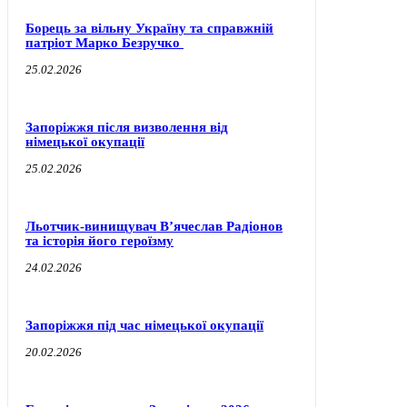
Борець за вільну Україну та справжній
патріот Марко Безручко
25.02.2026
Запоріжжя після визволення від
німецької окупації
25.02.2026
Льотчик-винищувач В’ячеслав Радіонов
та історія його героїзму
24.02.2026
Запоріжжя під час німецької окупації
20.02.2026