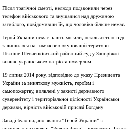
Після трагічної смерті, нелюди подзвонили через
телефон військового та знущалися над дружиною
загиблого, повідомивши їй, що чоловіка більше немає.
Герой України немає навіть могили, оскільки тіло тоді
залишилося на тимчасово окупованій території.
Пізніше Шевченківський районний суд у Запоріжжі
визнає українського патріота померлим.
19 липня 2014 року, відповідно до указу Президента
України за виняткову мужність, героїзм і
самопожертву, виявлені у захисті державного
суверенітету і територіальної цілісності Української
держави, вірність військовій присязі Богдану
Заваді було надано звання “Герой України” з
вшануванням ордена “Золота Зірка” посмертно. Також