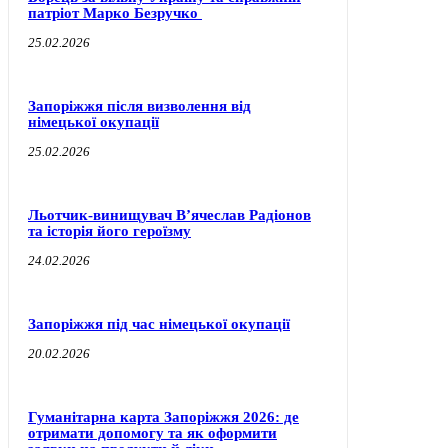
патріот Марко Безручко
25.02.2026
Запоріжжя після визволення від
німецької окупації
25.02.2026
Льотчик-винищувач В’ячеслав Радіонов
та історія його героїзму
24.02.2026
Запоріжжя під час німецької окупації
20.02.2026
Гуманітарна карта Запоріжжя 2026: де
отримати допомогу та як оформити