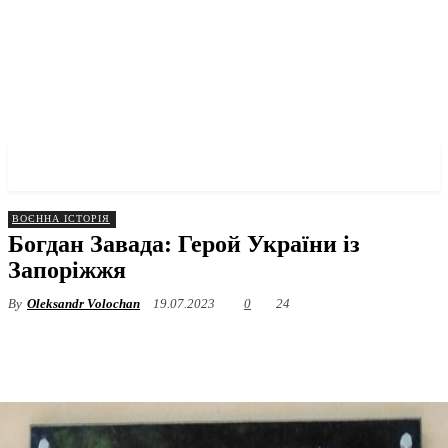
✓ ZAPORIZHZHIA ✗
ВОЄННА ІСТОРІЯ
Богдан Завада: Герой України із
Запоріжжя
By
Oleksandr Volochan
19.07.2023
0
24