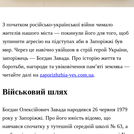
З початком російсько-української війни чимало
жителів нашого міста — покинули його для того, щоб
зупинити агресію на підступах аби в Запоріжжі був
мир. Через це навічно увійшов в стрій герой України,
запоріжець — Богдан Завада. Про історію життя та
боротьби, нагороди та увіковічення пам’яті земляка —
читайте далі на
zaporizhzhia-yes.com.ua
.
Військовий шлях
Богдан Олексійович Завада народився 26 червня 1979
року у Запоріжжі. Про його юність відомо, що
навчався спочатку у тутешній середній школі № 63, а