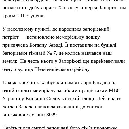
посмертно здобув орден “За заслуги перед Запорізьким
краєм” ІІІ ступеня.
У населеному пункті, де народився запорізький
патріот — встановлено меморіальну дошку
присвячена Богдану Заваді. Її поставили на будівлі
Запорізької гімназії № 7, де колись навчався наш
земляк. На честь нього у Запоріжжі ще перейменували
одну з вулиць Шевченківського району.
Також навічно закарбували пам’ять про Богдана на
одній із плит меморіалу загиблим працівникам МВС
України у Києві на Солом’янській площі. Лейтенант
Богдан Завада навіки зарахований до списків
військової частини 3029.
Навіть після смерті запоріжці його сім’я продовжує