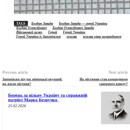
TAGS
Богдан Завада
Богдан Завада — герой України
Богдан Олексійович
Богдан Олексійович Завада
Військовий шлях
Герой
Герой України
Герой України із Запоріжжя
земляк
земляк стає командиром
Previous article
Next article
Запоріжжя під час німецької окупації:
Як містянин став командиром
як жили містяни?
саперного взводу?
Борець за вільну Україну та справжній
патріот Марко Безручко
25.02.2026