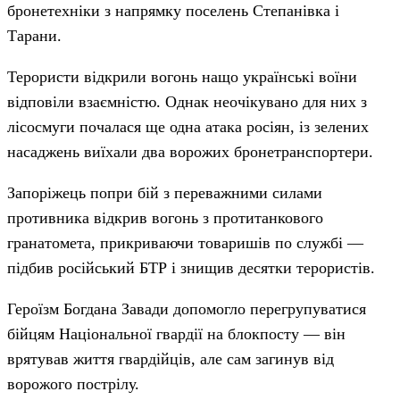
бронетехніки з напрямку поселень Степанівка і
Тарани.
Терористи відкрили вогонь нащо українські воїни
відповіли взаємністю. Однак неочікувано для них з
лісосмуги почалася ще одна атака росіян, із зелених
насаджень виїхали два ворожих бронетранспортери.
Запоріжець попри бій з переважними силами
противника відкрив вогонь з протитанкового
гранатомета, прикриваючи товаришів по службі —
підбив російський БТР і знищив десятки терористів.
Героїзм Богдана Завади допомогло перегрупуватися
бійцям Національної гвардії на блокпосту — він
врятував життя гвардійців, але сам загинув від
ворожого пострілу.