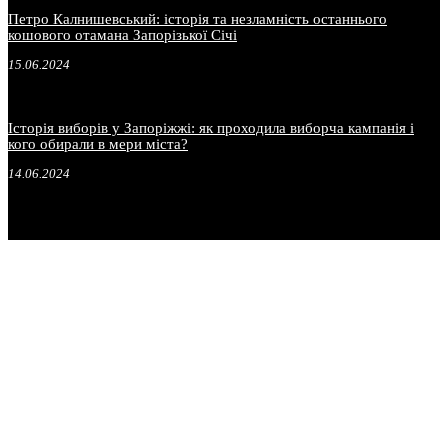
Петро Калнишевський: історія та незламність останнього
кошового отамана Запорізької Січі
15.06.2024
Історія виборів у Запоріжжі: як проходила виборча кампанія і
кого обирали в мери міста?
14.06.2024
.
.
.