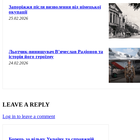
Запоріжжя після визволення від німецької
окупації
25.02.2026
Льотчик-винищувач В’ячеслав Радіонов та
історія його героїзму
24.02.2026
LEAVE A REPLY
Log in to leave a comment
Борець за вільну Україну та справжній