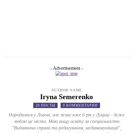
✓ ZAPORIZHZHIA ✗
- Advertisement -
AUTHOR NAME
Iryna Semerenko
20 ПОСТЫ
0 КОММЕНТАРИИ
Народилася у Львові, але живу вже 6 рік у Луцьку - дуже
люблю це місто. Маю вищу освіту за спеціальністю
"Видавнича справа та редагування, медіакомунікації",