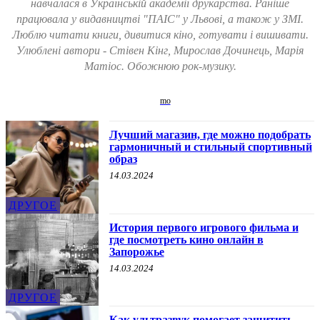
навчалася в Українській академії друкарства. Раніше
працювала у видавництві "ПАІС" у Львові, а також у ЗМІ.
Люблю читати книги, дивитися кіно, готувати і вишивати.
Улюблені автори - Стівен Кінг, Мирослав Дочинець, Марія
Матіос. Обожнюю рок-музику.
Лучший магазин, где можно подобрать
гармоничный и стильный спортивный
образ
14.03.2024
ДРУГОЕ
История первого игрового фильма и
где посмотреть кино онлайн в
Запорожье
14.03.2024
ДРУГОЕ
Как ультразвук помогает защитить